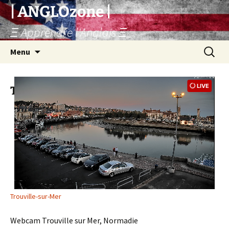
Skip
| ANGLOzone |
to
Ξ Apprendre l'Anglais Ξ
content
Search
Menu
for:
Trouville Port FRANCE
Trouville-sur-Mer
Webcam Trouville sur Mer, Normadie