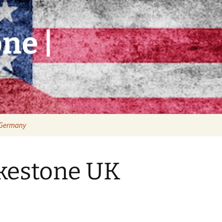
ne |
/Germany
eu-
kestone UK