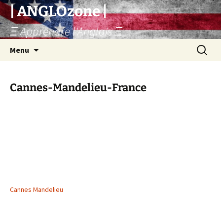
Skip
| ANGLOzone |
to
Ξ Apprendre l'Anglais Ξ
content
Search
Menu
for:
Cannes-Mandelieu-France
Cannes Mandelieu